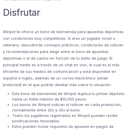
Disfrutar
Winpot te ofrece un bono de bienvenida para apuestas deportivas
con condiciones muy competitivas. Si eres un jugador novel o
veterano, descubrirás consejos prácticos, condiciones de rollover
y recomendaciones para elegir entre el bono de apuestas
deportivas o el de casino en función de tu estilo de juego. El
principal medio es a través de un chat en vivo, el cual es el más
eficiente de sus medios de comunicación y está disponible en
español e inglés, además de un correo electrónico (email
protected) en el que podrás detallar más sobre tu situación.
Este bono de bienvenida de Winpot duplica tu primer depósito
hasta un límite máximo de $10,000 pesos.
Los bonos de Winpot indican el rollover en cada promoción,
normalmente entre 20x y 35x el bono.
Todos los jugadores registrados en Winpot pueden recibir
bonificaciones favorables.
Estos pueden incluir requisitos de apuesta en juegos de