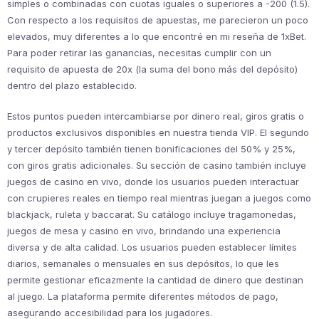
simples o combinadas con cuotas iguales o superiores a -200 (1.5).
Con respecto a los requisitos de apuestas, me parecieron un poco
elevados, muy diferentes a lo que encontré en mi reseña de 1xBet.
Para poder retirar las ganancias, necesitas cumplir con un
requisito de apuesta de 20x (la suma del bono más del depósito)
dentro del plazo establecido.
Estos puntos pueden intercambiarse por dinero real, giros gratis o
productos exclusivos disponibles en nuestra tienda VIP. El segundo
y tercer depósito también tienen bonificaciones del 50% y 25%,
con giros gratis adicionales. Su sección de casino también incluye
juegos de casino en vivo, donde los usuarios pueden interactuar
con crupieres reales en tiempo real mientras juegan a juegos como
blackjack, ruleta y baccarat. Su catálogo incluye tragamonedas,
juegos de mesa y casino en vivo, brindando una experiencia
diversa y de alta calidad. Los usuarios pueden establecer límites
diarios, semanales o mensuales en sus depósitos, lo que les
permite gestionar eficazmente la cantidad de dinero que destinan
al juego. La plataforma permite diferentes métodos de pago,
asegurando accesibilidad para los jugadores.