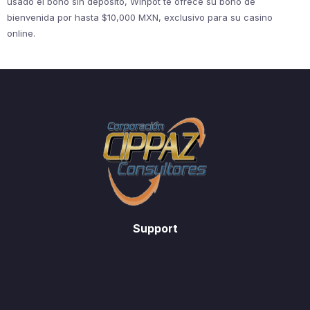
usado el bono sin depósito, Winpot te ofrece su bono de
bienvenida por hasta $10,000 MXN, exclusivo para su casino
online.
Support