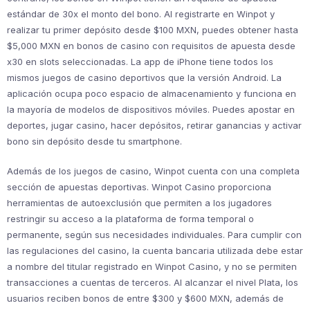
estándar de 30x el monto del bono. Al registrarte en Winpot y
realizar tu primer depósito desde $100 MXN, puedes obtener hasta
$5,000 MXN en bonos de casino con requisitos de apuesta desde
x30 en slots seleccionadas. La app de iPhone tiene todos los
mismos juegos de casino deportivos que la versión Android. La
aplicación ocupa poco espacio de almacenamiento y funciona en
la mayoría de modelos de dispositivos móviles. Puedes apostar en
deportes, jugar casino, hacer depósitos, retirar ganancias y activar
bono sin depósito desde tu smartphone.
Además de los juegos de casino, Winpot cuenta con una completa
sección de apuestas deportivas. ​Winpot Casino proporciona
herramientas de autoexclusión que permiten a los jugadores
restringir su acceso a la plataforma de forma temporal o
permanente, según sus necesidades individuales. Para cumplir con
las regulaciones del casino, la cuenta bancaria utilizada debe estar
a nombre del titular registrado en Winpot Casino, y no se permiten
transacciones a cuentas de terceros. Al alcanzar el nivel Plata, los
usuarios reciben bonos de entre $300 y $600 MXN, además de