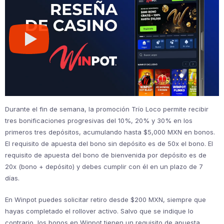
Durante el fin de semana, la promoción Trío Loco permite recibir
tres bonificaciones progresivas del 10%, 20% y 30% en los
primeros tres depósitos, acumulando hasta $5,000 MXN en bonos.
El requisito de apuesta del bono sin depósito es de 50x el bono. El
requisito de apuesta del bono de bienvenida por depósito es de
20x (bono + depósito) y debes cumplir con él en un plazo de 7
días.
En Winpot puedes solicitar retiro desde $200 MXN, siempre que
hayas completado el rollover activo. Salvo que se indique lo
contrario, los bonos en Winpot tienen un requisito de apuesta