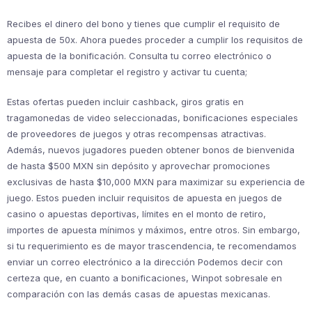
Recibes el dinero del bono y tienes que cumplir el requisito de
apuesta de 50x. Ahora puedes proceder a cumplir los requisitos de
apuesta de la bonificación. Consulta tu correo electrónico o
mensaje para completar el registro y activar tu cuenta;
Estas ofertas pueden incluir cashback, giros gratis en
tragamonedas de video seleccionadas, bonificaciones especiales
de proveedores de juegos y otras recompensas atractivas.
Además, nuevos jugadores pueden obtener bonos de bienvenida
de hasta $500 MXN sin depósito y aprovechar promociones
exclusivas de hasta $10,000 MXN para maximizar su experiencia de
juego. Estos pueden incluir requisitos de apuesta en juegos de
casino o apuestas deportivas, límites en el monto de retiro,
importes de apuesta mínimos y máximos, entre otros. Sin embargo,
si tu requerimiento es de mayor trascendencia, te recomendamos
enviar un correo electrónico a la dirección Podemos decir con
certeza que, en cuanto a bonificaciones, Winpot sobresale en
comparación con las demás casas de apuestas mexicanas.