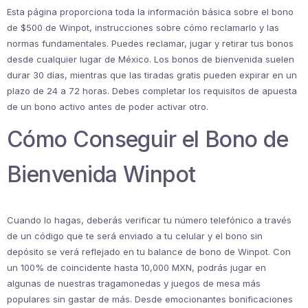
Esta página proporciona toda la información básica sobre el bono
de $500 de Winpot, instrucciones sobre cómo reclamarlo y las
normas fundamentales. Puedes reclamar, jugar y retirar tus bonos
desde cualquier lugar de México. Los bonos de bienvenida suelen
durar 30 días, mientras que las tiradas gratis pueden expirar en un
plazo de 24 a 72 horas. Debes completar los requisitos de apuesta
de un bono activo antes de poder activar otro.
Cómo Conseguir el Bono de
Bienvenida Winpot
Cuando lo hagas, deberás verificar tu número telefónico a través
de un código que te será enviado a tu celular y el bono sin
depósito se verá reflejado en tu balance de bono de Winpot. Con
un 100% de coincidente hasta 10,000 MXN, podrás jugar en
algunas de nuestras tragamonedas y juegos de mesa más
populares sin gastar de más. Desde emocionantes bonificaciones