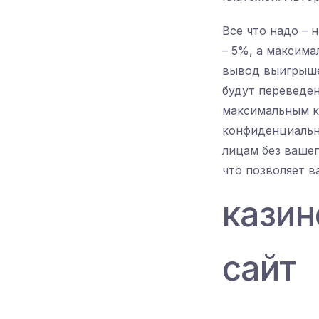
Все что надо – 
– 5%, а максима
вывод выигрыше
будут переведе
максимальным к
конфиденциальн
лицам без вашег
что позволяет в
казин
сайт