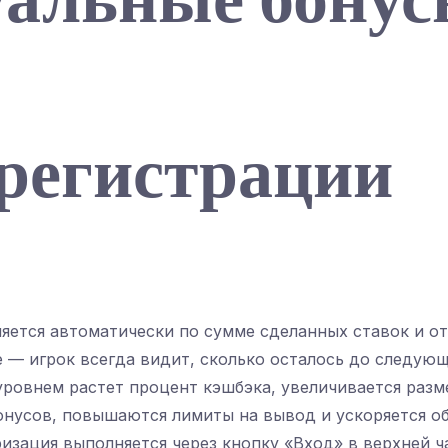
 регистрации
яется автоматически по сумме сделанных ставок и о
 — игрок всегда видит, сколько осталось до следующ
ровнем растет процент кэшбэка, увеличивается разм
онусов, повышаются лимиты на вывод и ускоряется о
изация выполняется через кнопку «Вход» в верхней ча