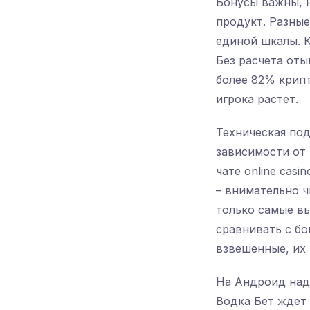
Бонусы важны, 
продукт. Разные
единой шкалы. К
Без расчета от
более 82% крип
игрока растет.
Техническая под
зависимости от 
чате online cas
– внимательно ч
только самые вы
сравнивать с бо
взвешенные, их 
На Андроид надо
Водка Бет ждет 