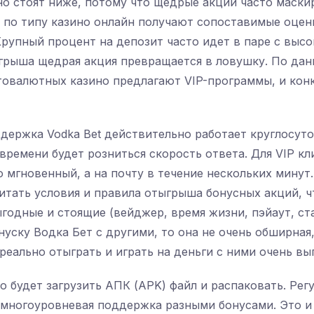
но стоят ниже, потому что щедрые акции часто маски
 по типу казино онлайн получают сопоставимые оценк
рупный процент на депозит часто идет в паре с выс
ыгрыша щедрая акция превращается в ловушку. По дан
товалютных казино предлагают VIP-программы, и кон
держка Vodka Bet действительно работает круглосуто
времени будет розниться скорость ответа. Для VIP кл
ino мгновенный, а на почту в течение нескольких минут
итать условия и правила отыгрыша бонусных акций, ч
годные и стоящие (вейджер, время жизни, пэйаут, ста
нуску Водка Бет с другими, то она не очень обширная
реально отыграть и играть на деньги с ними очень вы
 будет загрузить АПК (APK) файл и распаковать. Рег
многоуровневая поддержка разными бонусами. Это и 