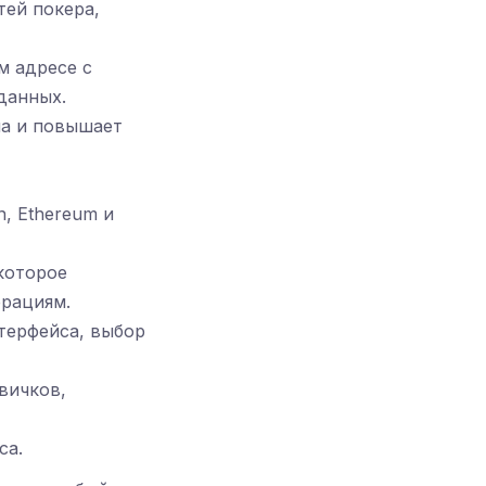
ей покера,
м адресе с
данных.
па и повышает
, Ethereum и
которое
ерациям.
терфейса, выбор
вичков,
са.