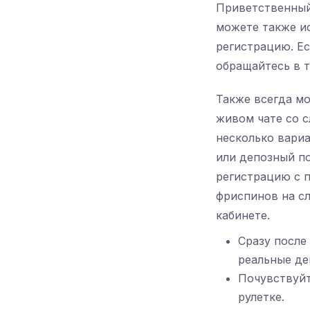
Приветственный 
можете также и
регистрацию. Ес
обращайтесь в т
Также всегда м
живом чате со с
несколько вари
или депозный по
регистрацию с п
фриспинов на сл
кабинете.
Сразу после
реальные де
Почувствуйт
рулетке.