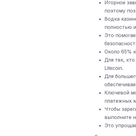
Игорное зав
поэтому поз
Водка казин
полностью и
Это помогае
безопасност
Около 65% к
Для тех, кт
Litecoin.
Для большег
обеспечивае
Ключевой мо
платежных м
Чтобы зарег
выполните н
Это упрощае