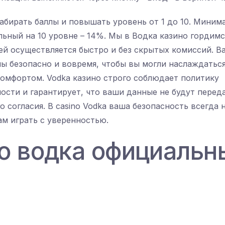
набирать баллы и повышать уровень от 1 до 10. Миним
льный на 10 уровне – 14%. Мы в Водка казино гордимс
й осуществляется быстро и без скрытых комиссий. В
ны безопасно и вовремя, чтобы вы могли наслаждатьс
омфортом. Vodka казино строго соблюдает политику
ости и гарантирует, что ваши данные не будут перед
о согласия. В casino Vodka ваша безопасность всегда 
ам играть с уверенностью.
о водка официальн