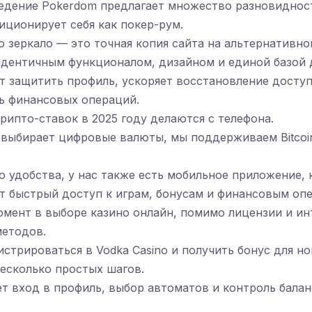
едение Pokerdom предлагает множество разновидност
иционирует себя как покер-рум.
о зеркало — это точная копия сайта на альтернативно
дентичным функционалом, дизайном и единой базой 
т защитить профиль, ускоряет восстановление досту
ь финансовых операций.
рипто-ставок в 2025 году делаются с телефона.
о выбирает цифровые валюты, мы поддерживаем Bitcoin
о удобства, у нас также есть мобильное приложение, 
т быстрый доступ к играм, бонусам и финансовым оп
мент в выборе казино онлайн, помимо лицензии и ин
етодов.
истрироваться в Vodka Casino и получить бонус для но
есколько простых шагов.
т вход в профиль, выбор автоматов и контроль балан