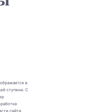
тображается в
ей ступени. С
ер
бработка
сти сайта.