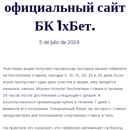
официальный сайт
БК 1хБет.
5 de julio de 2026
Участники акции получают промокоды (которые можно обменять
на бесплатные ставки), каждые 5, 10, 15, 20, 25 и 30 дней. Если
игрок пропускает один день участия в акции, ему придется
начинать заново. Игроки получат бесплатные ставки в течение
24 часов после достижения следующего уровня. А
воспользоваться промокодом нужно в течение 7 дней с
момента его получения.
Специальный бонус на экспресс ставки
предусмотрен для поклонников спортивных ставок в 1win.
На практике это означает, что геймплей напоминает лутбоксы,