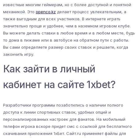
известные многим геймерам, но с более доступной и понятной
механикой. Это
openco.kz
делает процесс увлекательным, а
также выгодным для всех участников. В интернете играть
значительно проще и удобнее, чем в наземном игровом клубе.
Вы можете делать ставки в любое время и в любом месте, будь
то дома в пижаме или в автобусе на обратном пути с работы.
Вы сами определяете размер своих ставок и решаете, когда
закончить игру.
Как зайти в личный
кабинет на сайте 1xbet?
Разработчики программы позаботились о наличии полного
доступа к линии спортивных ставок, удобных опций и
персонализированных настроек для фанатов. На мобильный
телефон игрока вскоре придет смс с ссылкой для бесплатного
скачивания приложения 1хБет. Сайт.ru применяет файлы для