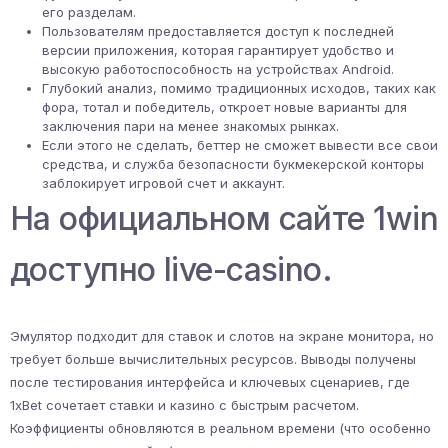
его разделам.
Пользователям предоставляется доступ к последней
версии приложения, которая гарантирует удобство и
высокую работоспособность на устройствах Android.
Глубокий анализ, помимо традиционных исходов, таких как
фора, тотал и победитель, откроет новые варианты для
заключения пари на менее знакомых рынках.
Если этого не сделать, беттер не сможет вывести все свои
средства, и служба безопасности букмекерской конторы
заблокирует игровой счет и аккаунт.
На официальном сайте 1win
доступно live-casino.
Эмулятор подходит для ставок и слотов на экране монитора, но
требует больше вычислительных ресурсов. Выводы получены
после тестирования интерфейса и ключевых сценариев, где
1xBet сочетает ставки и казино с быстрым расчетом.
Коэффициенты обновляются в реальном времени (что особенно