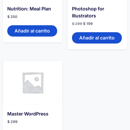
Nutrition: Meal Plan
Photoshop for
Illustrators
$
250
El
El
$
299
$
199
precio
precio
Añadir al carrito
original
actual
era:
es:
Añadir al carrito
$ 299.
$ 199.
Master WordPress
$
299