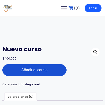
Saltar
al
(0)
Login
contenido
Nuevo curso
$
100.000
Nuevo
Añadir al carrito
curso
cantidad
Categoría:
Uncategorized
Valoraciones (0)