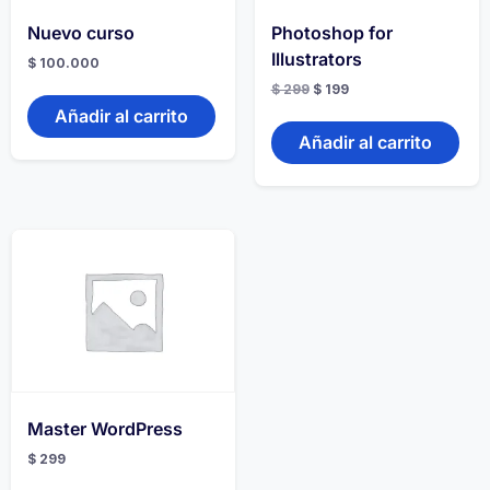
Nuevo curso
Photoshop for
Illustrators
$
100.000
El
El
$
299
$
199
precio
precio
Añadir al carrito
original
actual
era:
es:
Añadir al carrito
$ 299.
$ 199.
Master WordPress
$
299