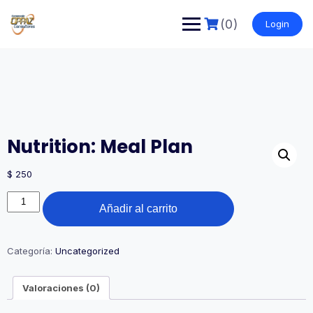
Saltar
al
(0)
Login
contenido
Nutrition: Meal Plan
$
250
Nutrition:
Añadir al carrito
Meal
Plan
cantidad
Categoría:
Uncategorized
Valoraciones (0)