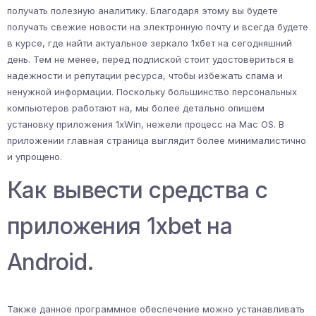
получать полезную аналитику. Благодаря этому вы будете
получать свежие новости на электронную почту и всегда будете
в курсе, где найти актуальное зеркало 1хбет на сегодняшний
день. Тем не менее, перед подпиской стоит удостовериться в
надежности и репутации ресурса, чтобы избежать спама и
ненужной информации. Поскольку большинство персональных
компьютеров работают на, мы более детально опишем
установку приложения 1xWin, нежели процесс на Mac OS. В
приложении главная страница выглядит более минималистично
и упрощено.
Как вывести средства с
приложения 1xbet на
Android.
Также данное программное обеспечение можно устанавливать