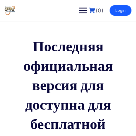
Saltar
al
(0)
Login
contenido
Последняя
официальная
версия для
доступна для
бесплатной