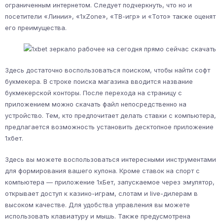
ограниченным интернетом. Следует подчеркнуть, что но и
посетители «Линии», «1xZone», «ТВ-игр» и «Тото» также оценят
его преимущества.
Здесь достаточно воспользоваться поиском, чтобы найти софт
букмекера. В строке поиска магазина вводится название
букмекерской конторы. После перехода на страницу с
приложением можно скачать файл непосредственно на
устройство. Тем, кто предпочитает делать ставки с компьютера,
предлагается возможность установить десктопное приложение
1хбет.
Здесь вы можете воспользоваться интересными инструментами
для формирования вашего купона. Кроме ставок на спорт с
компьютера — приложение 1хБет, запускаемое через эмулятор,
открывает доступ к казино-играм, слотам и live-дилерам в
высоком качестве. Для удобства управления вы можете
использовать клавиатуру и мышь. Также предусмотрена