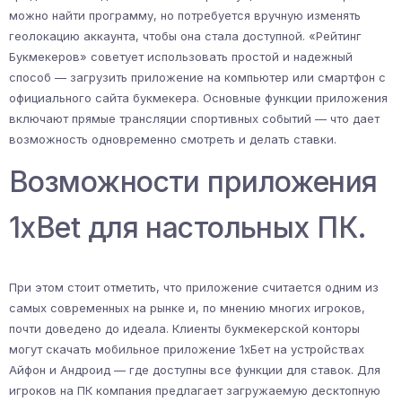
можно найти программу, но потребуется вручную изменять
геолокацию аккаунта, чтобы она стала доступной. «Рейтинг
Букмекеров» советует использовать простой и надежный
способ — загрузить приложение на компьютер или смартфон с
официального сайта букмекера. Основные функции приложения
включают прямые трансляции спортивных событий — что дает
возможность одновременно смотреть и делать ставки.
Возможности приложения
1xBet для настольных ПК.
При этом стоит отметить, что приложение считается одним из
самых современных на рынке и, по мнению многих игроков,
почти доведено до идеала. Клиенты букмекерской конторы
могут скачать мобильное приложение 1хБет на устройствах
Айфон и Андроид — где доступны все функции для ставок. Для
игроков на ПК компания предлагает загружаемую десктопную