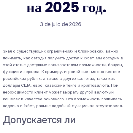
на 2025 год.
3 de julio de 2026
Зная о существующих ограничениях и блокировках, важно
понимать, как сегодня получить доступ к 1хбет. Мы обсудим в
этой статье доступные пользователям возможности, бонусы,
функции и зеркала. К примеру, игровой счет можно вести в
российских рублях, а также в других валютах, таких как
доллары США, евро, казахские тенге и криптовалюта. При
необходимости клиент может выбрать другой валютный
кошелек в качестве основного.
Эта возможность появилась
недавно в 1хбет, раньше подобный функционал отсутствовал.
Допускается ли