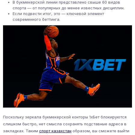
В букмекерской линии представлено свыше 60 видов
спорта — от популярных до менее известных дисциплин.
Если подвести итог, это — ключевой элемент
современного беттинга.
Поскольку зеркала букмекерской конторы 1хБет блокируются
слишком быстро, нет смысла сохранять подставные адреса в
закладках. Таким
спорт казахстан
образом, вы сможете выйти