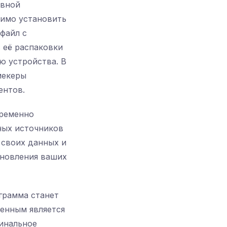
овной
димо установить
файл с
 её распаковки
ю устройства. В
мекеры
ентов.
временно
ных источников
 своих данных и
ановления ваших
грамма станет
венным является
гинальное