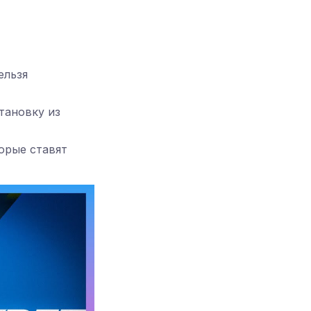
ельзя
тановку из
орые ставят