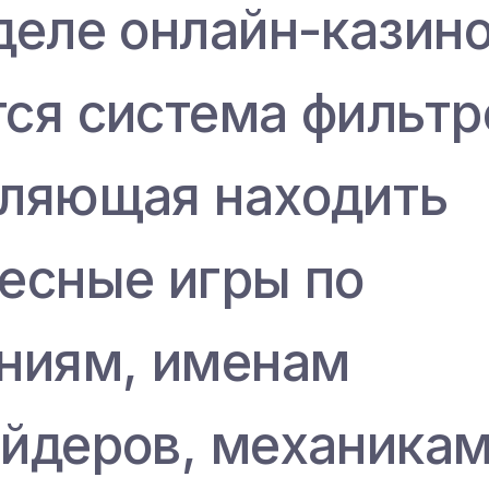
деле онлайн-казино
ся система фильтр
оляющая находить
есные игры по
ниям, именам
йдеров, механикам