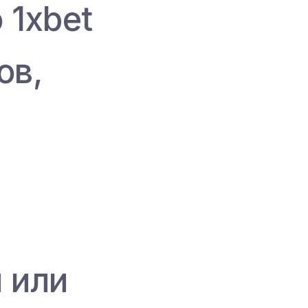
 1xbet
ов,
 или