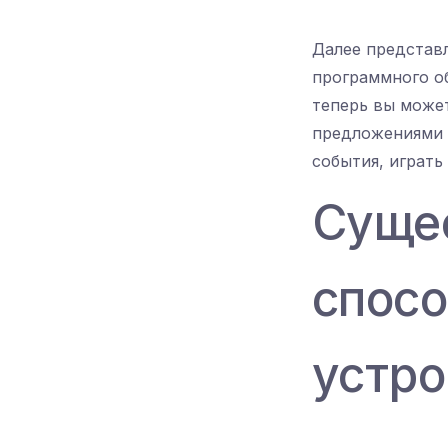
Далее представл
программного об
теперь вы может
предложениями 
события, играть
Суще
спосо
устро