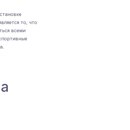
установке
вляется то, что
ться всеми
 спортивные
а.
на