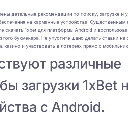
ены детальные рекомендации по поиску, загрузке и 
еспечения на карманные устройства. Существенным я
е скачать 1xbet для платформы Android и воспользова
этого букмекера.
Не упустите шанс делать ставки на
 в казино и участвовать в лотереях прямо с мобильник
ствуют различные
бы загрузки 1xBet 
йства с Android.