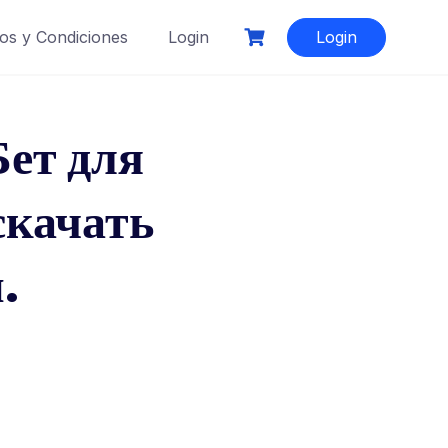
os y Condiciones
Login
Login
ет для
скачать
.