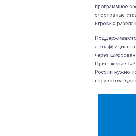
программное обе
спортивные ста
игровых развлеч
Поддерживаются
о коэффициента
через шифровани
Приложение 1xBe
России нужно и
вариантом будет