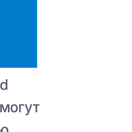
id
смогут
ую