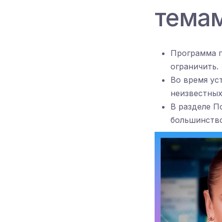
тема
Программа п
ограничить.
Во время ус
неизвестных
В разделе П
большинство