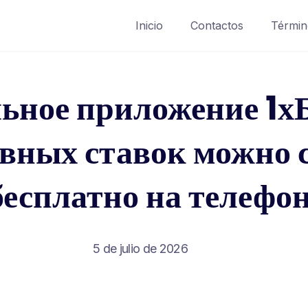
Inicio
Contactos
Términ
ьное приложение 1хБ
вных ставок можно 
бесплатно на телефон
5 de julio de 2026