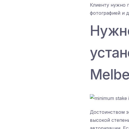
Клиенту нужно п
фотографией и 
Нужно
устан
Melbe
Достоинством эт
высокой степен
авторизации. Ес