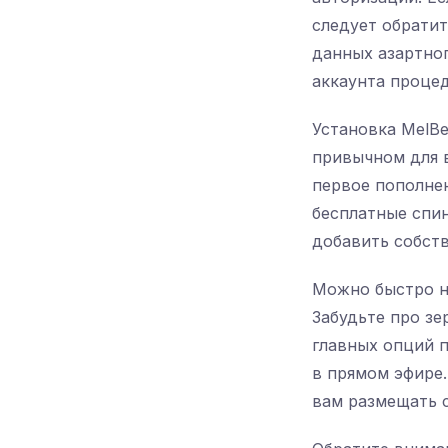
следует обратит
данных азартног
аккаунта проце
Установка MelBe
привычном для в
первое пополнен
бесплатные спин
добавить собст
Можно быстро н
Забудьте про зе
главных опций 
в прямом эфире
вам размещать с