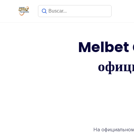
Saltar
al
contenido
Melbet 
офиц
На официальном