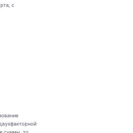
рта, с
зование
 двухфакторной
е суммы, то