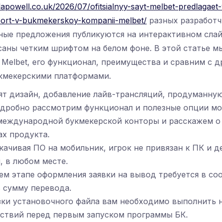
lapowell.co.uk/2026/07/ofitsialnyy-sayt-melbet-predlagae
sport-v-bukmekerskoy-kompanii-melbet/
разных разработч
ные предложения публикуются на интерактивном сла
саны четким шрифтом на белом фоне. В этой статье м
Melbet, его функционал, преимущества и сравним с 
кмекерскими платформами.
ят дизайн, добавление лайв-трансляций, продуманну
дробно рассмотрим функционал и полезные опции м
международной букмекерской конторы и расскажем о
ах продукта.
качивая ПО на мобильник, игрок не привязан к ПК и д
, в любом месте.
м этапе оформления заявки на вывод требуется в с
ь сумму перевода.
зки установочного файла вам необходимо выполнить 
ствий перед первым запуском программы БК.