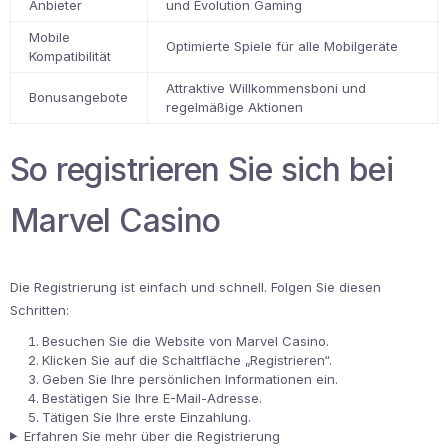
Anbieter
und Evolution Gaming
Mobile
Optimierte Spiele für alle Mobilgeräte
Kompatibilität
Attraktive Willkommensboni und
Bonusangebote
regelmäßige Aktionen
So registrieren Sie sich bei
Marvel Casino
Die Registrierung ist einfach und schnell. Folgen Sie diesen
Schritten:
Besuchen Sie die Website von Marvel Casino.
Klicken Sie auf die Schaltfläche „Registrieren“.
Geben Sie Ihre persönlichen Informationen ein.
Bestätigen Sie Ihre E-Mail-Adresse.
Tätigen Sie Ihre erste Einzahlung.
Erfahren Sie mehr über die Registrierung