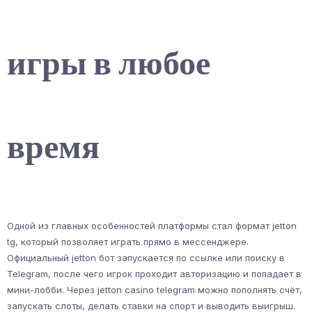
игры в любое
время
Одной из главных особенностей платформы стал формат jetton
tg, который позволяет играть прямо в мессенджере.
Официальный jetton бот запускается по ссылке или поиску в
Telegram, после чего игрок проходит авторизацию и попадает в
мини-лобби. Через jetton casino telegram можно пополнять счёт,
запускать слоты, делать ставки на спорт и выводить выигрыш.