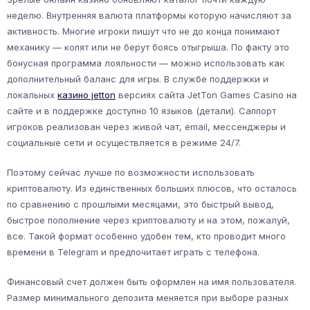
неделю. Внутренняя валюта платформы которую начисляют за
активность. Многие игроки пишут что не до конца понимают
механику — копят или не берут боясь отыгрыша. По факту это
бонусная программа лояльности — можно использовать как
дополнительный баланс для игры. В службе поддержки и
локальных
казино jetton
версиях сайта JetTon Games Casino на
сайте и в поддержке доступно 10 языков (детали). Саппорт
игроков реализован через живой чат, email, мессенджеры и
социальные сети и осуществляется в режиме 24/7.
Поэтому сейчас лучше по возможности использовать
криптовалюту. Из единственных больших плюсов, что осталось
по сравнению с прошлыми месяцами, это быстрый вывод,
быстрое пополнение через криптовалюту и на этом, пожалуй,
все. Такой формат особенно удобен тем, кто проводит много
времени в Telegram и предпочитает играть с телефона.
Финансовый счет должен быть оформлен на имя пользователя.
Размер минимального депозита меняется при выборе разных