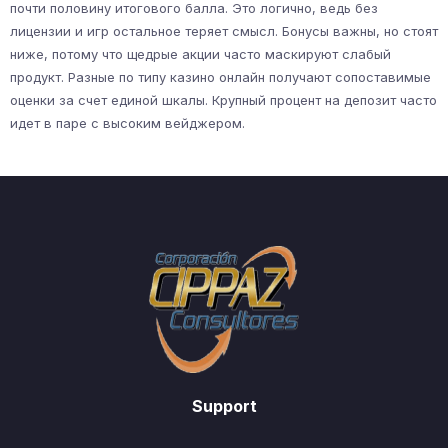
почти половину итогового балла. Это логично, ведь без
лицензии и игр остальное теряет смысл. Бонусы важны, но стоят
ниже, потому что щедрые акции часто маскируют слабый
продукт. Разные по типу казино онлайн получают сопоставимые
оценки за счет единой шкалы. Крупный процент на депозит часто
идет в паре с высоким вейджером.
Support