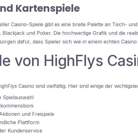
und Kartenspiele
eller Casino-Spiele gibt es eine breite Palette an Tisch- un
, Blackjack und Poker. Die hochwertige Grafik und die reali
orgen dafür, dass Spieler sich wie in einem echten Casino 
le von HighFlys Cas
ighFlys Casino sind vielfältig. Hier sind einige der wichtigste
 Spielauswahl
illkommensboni
ktionen und Freispiele
dliche Plattform
er Kundenservice