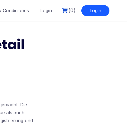
(0)
y Condiciones
Login
Login
tail
 gemacht. Die
eue als auch
gistrierung und