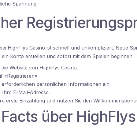
zliche Spannung.
cher Registrierungsp
 bei HighFlys Casino ist schnell und unkompliziert. Neue Sp
 ein Konto erstellen und sofort mit dem Spielen beginnen.
die Website von HighFlys Casino.
f «Registrieren».
 erforderlichen persönlichen Informationen ein.
e Ihre E-Mail-Adresse.
Ihre erste Einzahlung und nutzen Sie den Willkommensbonu
 Facts über HighFlys