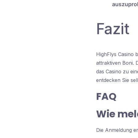
auszuprob
Fazit
HighFlys Casino b
attraktiven Boni.
das Casino zu ein
entdecken Sie sel
FAQ
Wie mel
Die Anmeldung erf