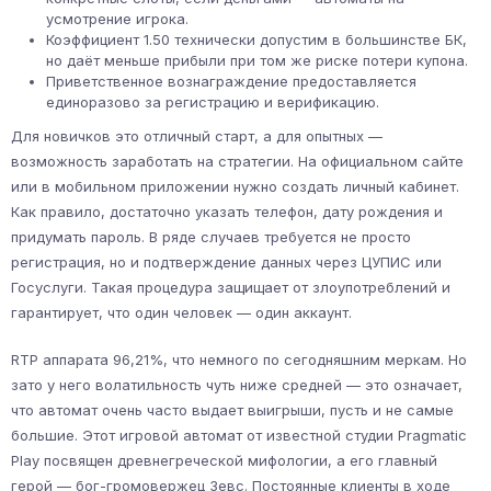
усмотрение игрока.
Коэффициент 1.50 технически допустим в большинстве БК,
но даёт меньше прибыли при том же риске потери купона.
Приветственное вознаграждение предоставляется
единоразово за регистрацию и верификацию.
Для новичков это отличный старт, а для опытных —
возможность заработать на стратегии. На официальном сайте
или в мобильном приложении нужно создать личный кабинет.
Как правило, достаточно указать телефон, дату рождения и
придумать пароль. В ряде случаев требуется не просто
регистрация, но и подтверждение данных через ЦУПИС или
Госуслуги. Такая процедура защищает от злоупотреблений и
гарантирует, что один человек — один аккаунт.
RTP аппарата 96,21%, что немного по сегодняшним меркам. Но
зато у него волатильность чуть ниже средней — это означает,
что автомат очень часто выдает выигрыши, пусть и не самые
большие. Этот игровой автомат от известной студии Pragmatic
Play посвящен древнегреческой мифологии, а его главный
герой — бог-громовержец Зевс. Постоянные клиенты в ходе