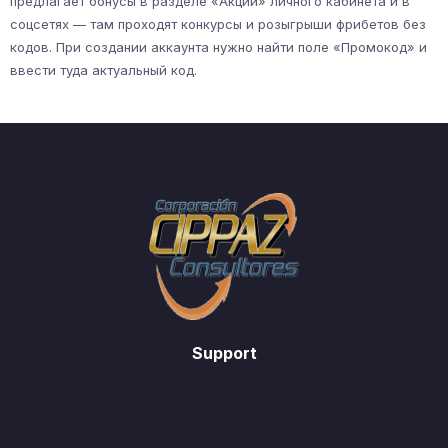
предлагает бонусы в разделе «Акции» личного кабинета и в
соцсетях — там проходят конкурсы и розыгрыши фрибетов без
кодов. При создании аккаунта нужно найти поле «Промокод» и
ввести туда актуальный код.
Support