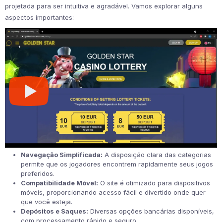
projetada para ser intuitiva e agradável. Vamos explorar alguns
aspectos importantes:
Navegação Simplificada:
A disposição clara das categorias
permite que os jogadores encontrem rapidamente seus jogos
preferidos.
Compatibilidade Móvel:
O site é otimizado para dispositivos
móveis, proporcionando acesso fácil e divertido onde quer
que você esteja.
Depósitos e Saques:
Diversas opções bancárias disponíveis,
com processamento rápido e seguro.