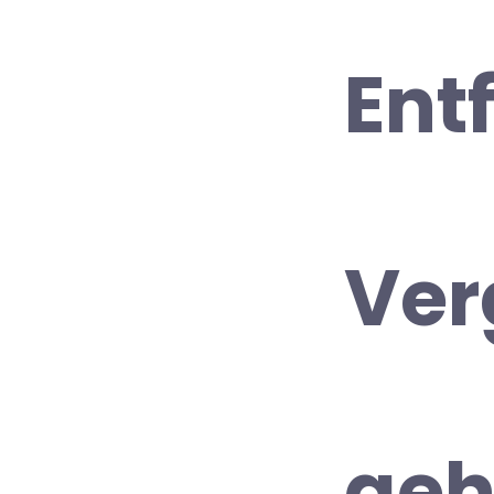
Ent
Ver
geh