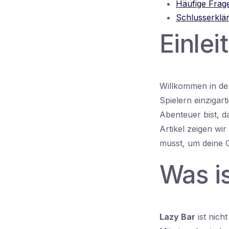
Häufige Frag
Schlusserklä
Einlei
Willkommen in de
Spielern einzigar
Abenteuer bist, da
Artikel zeigen wi
musst, um deine 
Was i
Lazy Bar
ist nicht