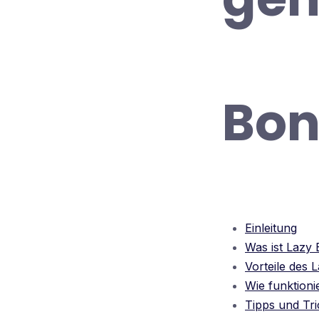
Bon
Einleitung
Was ist Lazy 
Vorteile des
Wie funktion
Tipps und Tri