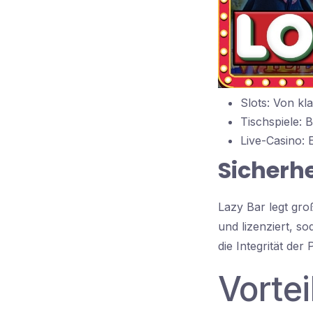
Slots: Von kl
Tischspiele: 
Live-Casino: 
Sicherhe
Lazy Bar legt gr
und lizenziert, s
die Integrität de
Vortei