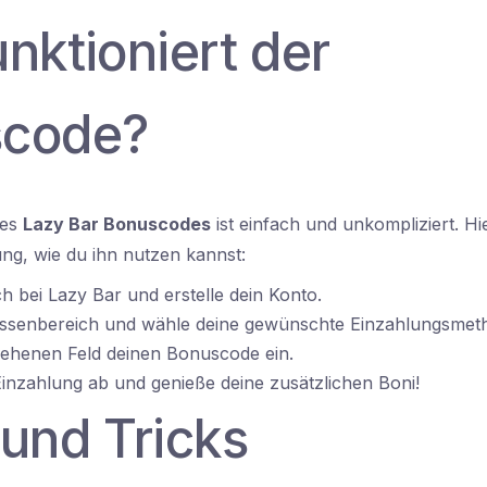
nktioniert der
scode?
des
Lazy Bar Bonuscodes
ist einfach und unkompliziert. Hier
ung, wie du ihn nutzen kannst:
ch bei Lazy Bar und erstelle dein Konto.
senbereich und wähle deine gewünschte Einzahlungsmet
sehenen Feld deinen Bonuscode ein.
Einzahlung ab und genieße deine zusätzlichen Boni!
 und Tricks