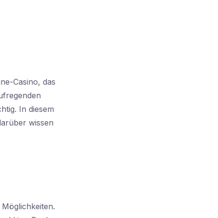
ine-Casino, das
aufregenden
chtig. In diesem
darüber wissen
r Möglichkeiten.