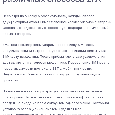
Несмотря на высокую эффективность, каждый способ
двухфакторной охраны имеет специфические уязвимые стороны.
Осознание недостатков способствует подобрать оптимальный
вариант обороны.
SMS-коды подвержены ударам через смену SIM-карты.
Злоумышленники хитростью убеждают компании связи выдать
SIM-карту владельца. После приёма клона все уведомления
доставляются на телефон мошенника. Пересечение SMS реален
через уязвимости протокола SS7 в мобильных сетях.
Недостаток мобильной связи блокирует получение кодов
проверки.
Приложения-генераторы требуют начальной согласования с
платформой. Потеря или неисправность смартфона лишает
владельца входа ко всем аккаунтам одновременно. Повторная
установка операционной системы удаляет все
сконфигурированные токены из getx. Возобновление доступа