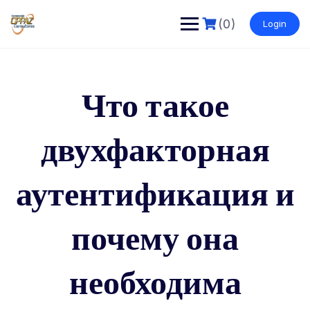
Saltar
al
(0)
Login
contenido
Что такое
двухфакторная
аутентификация и
почему она
необходима