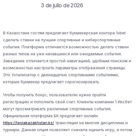
3 de julio de 2026
В Казахстане гостям предлагает букмекерская контора 1xbet
сделать ставки на лучшие спортивные и киберспортивные
события. Платформа отличается возможностью делать ставки
разных типов на уже начавшиеся или ожидаемые события.
Заведение отличается простой навигацией, удобным поиском и
возможностью настроить параметры отображения страницы.
Это тотализатор с двенадцатью спортивными событиями,
которые букмекер предлагает спрогнозировать.
Чтобы получить бонус, пользователю нужно пройти
регистрацию и пополнить свой счет. Клиенты компании 1 Иксбет
могут просматривать различные спортивные события.
Официальная платформа БК предлагает онлайн
https://teslakazakhstan.kz/
трансляции на многие дисциплины и
турниры. Данная опция позволяет сначала оценить игру, а потом