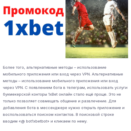
Более того, альтернативные методы – использование
мобильного приложения или вход через VPN. Альтернативные
методы – использование мобильного приложения или вход
через VPN. С появлением бота в телеграм, использовать услуги
букмекерской конторы 1xBet онлайн стало ещё проще. Это не
только позволяет совмещать общение и развлечение. Для
добавления бота в мессенджере нужно открыть приложение и
воспользоваться поиском контактов. В поисковой строке
вводим «@ bot1xbetbot» и кликаем по нему.