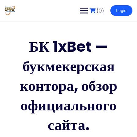
Saltar
al
(0)
Login
contenido
БК 1xBet —
букмекерская
контора, обзор
официального
сайта.