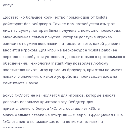
услуг.
Достаточно большое количество промокодов от 1xslots
действуют без вейджера. Точнее вам потребуется отыграть
лишь ту сумму, которая была получена с помощью промокода.
Максимальная сумма бонусов, которая доступна игрокам
зависит от суммы пополнения, а также от того, какой депозит
вносится игроком. Для игры на веб-ресурсе 1xSlots рабочее
зеркало не требуется установка дополнительного программного
обеспечения. Технология Instant Play позволяет любому
посетителю начать игру прямо из браузера, при этом не имеет
никакого значения, с какого устройства произведен вход на
сайт 1xSlots Casino.
Бонус 1хСлотс не начисляется для игроков, которые вносят
депозит, используя криптовалюту. Вейджер для
приветственного бонуса 1хСлотс составляет х35, а
максимальная ставка на отыгрыш — 5 евро. В функционал ПО в
1хСлотс никто не вмешивается и не может влиять на