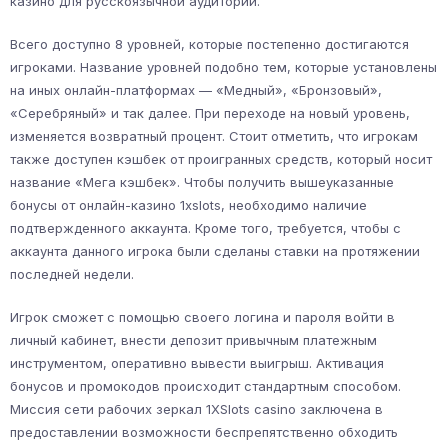
казино для русскоязычной аудитории.
Всего доступно 8 уровней, которые постепенно достигаются
игроками. Название уровней подобно тем, которые установлены
на иных онлайн-платформах — «Медный», «Бронзовый»,
«Серебряный» и так далее. При переходе на новый уровень,
изменяется возвратный процент. Стоит отметить, что игрокам
также доступен кэшбек от проигранных средств, который носит
название «Мега кэшбек». Чтобы получить вышеуказанные
бонусы от онлайн-казино 1xslots, необходимо наличие
подтвержденного аккаунта. Кроме того, требуется, чтобы с
аккаунта данного игрока были сделаны ставки на протяжении
последней недели.
Игрок сможет с помощью своего логина и пароля войти в
личный кабинет, внести депозит привычным платежным
инструментом, оперативно вывести выигрыш. Активация
бонусов и промокодов происходит стандартным способом.
Миссия сети рабочих зеркал 1XSlots casino заключена в
предоставлении возможности беспрепятственно обходить