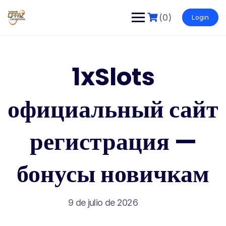
Saltar
al
(0)
Login
contenido
1xSlots
официальный сайт
регистрация —
бонусы новичкам
9 de julio de 2026