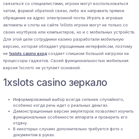
связаться со специалистами, игроки могут воспользоваться
чатом, формой обратной связи, либо же направить прямое
обращение на адрес электронной почты. Играть в игровые
автоматы и слоты на сайте 1xSlots игроки могут не только со
своих ноутбуков или компьютеров, но и с мобильных устройств.
Для этой цели сотрудники казино разработали мобильную
версию, которая обладает упрощенным интерфейсом, поэтому
не
1xslots casino вход
создает слишком большой нагрузки на
процессоры гаджетов. Своей функциональностью мобильная
версия 1xслотс не уступает основной.
1xslots casino зеркало
Информированный выбор всегда сильнее случайного,
особенно когда речь идет о реальных деньгах.
Демонстрационные версии эмуляторов позволяют изучить
функциональные особенности аппарата и проверить его
отдачу.
В некоторых случаях дополнительно требуется фото с
документом в руках.