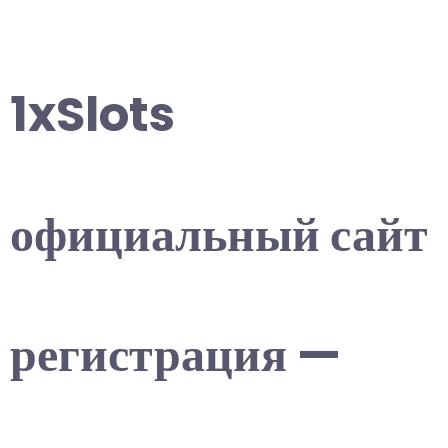
1xSlots
официальный сайт
регистрация —