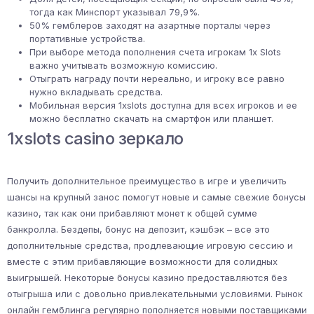
тогда как Минспорт указывал 79,9%.
50% гемблеров заходят на азартные порталы через
портативные устройства.
При выборе метода пополнения счета игрокам 1x Slots
важно учитывать возможную комиссию.
Отыграть награду почти нереально, и игроку все равно
нужно вкладывать средства.
Мобильная версия 1xslots доступна для всех игроков и ее
можно бесплатно скачать на смартфон или планшет.
1xslots casino зеркало
Получить дополнительное преимущество в игре и увеличить
шансы на крупный занос помогут новые и самые свежие бонусы
казино, так как они прибавляют монет к общей сумме
банкролла. Бездепы, бонус на депозит, кэшбэк – все это
дополнительные средства, продлевающие игровую сессию и
вместе с этим прибавляющие возможности для солидных
выигрышей. Некоторые бонусы казино предоставляются без
отыгрыша или с довольно привлекательными условиями. Рынок
онлайн гемблинга регулярно пополняется новыми поставщиками