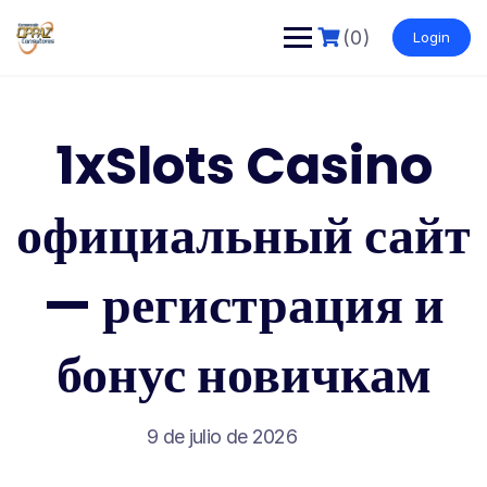
Saltar
al
(0)
Login
contenido
1xSlots Casino
официальный сайт
— регистрация и
бонус новичкам
9 de julio de 2026