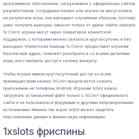
программное обеспечение, загружаемое с официальных сайтов
разработчиков. Сотрудники казино или игроки не могут влиять
на результаты игры, они выпадают случайным образом, поэтому
шанс получить выигрыш зависит только от удачи. Найти зеркало
1x Слотс игроки могут через операторов клиентской
поддержки, с которыми можно связаться круглосуточно и без
выходных. Клиентская помощь 1x Слотс предоставят игрокам
безопасный адрес, поможет разобраться со всеми деталями
игры, восстановить доступ к своему аккаунту.
Чтобы игроки имели круглосуточный доступ ко всем
преимуществам казино 1xСлот предлагается скачать
приложение на телефоны Android. Игрокам 1xSlot важно
загружать установочный файл только с 1хСлот официального
сайта и не пользоваться форумами и другими непроверенными
источниками. Именно так игрок 1xSlot может защитить
персональные данные и финансовую информацию.
1xslots фриспины