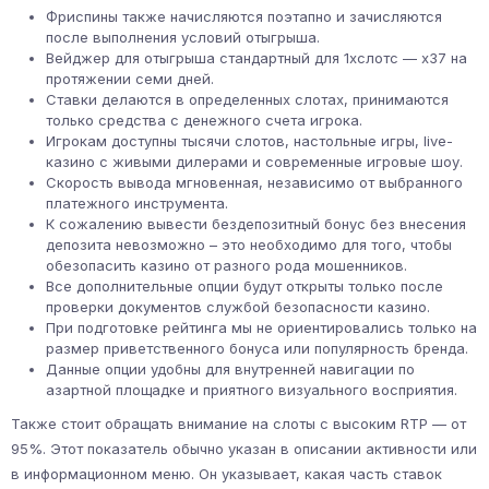
Фриспины также начисляются поэтапно и зачисляются
после выполнения условий отыгрыша.
Вейджер для отыгрыша стандартный для 1хслотс — х37 на
протяжении семи дней.
Ставки делаются в определенных слотах, принимаются
только средства с денежного счета игрока.
Игрокам доступны тысячи слотов, настольные игры, live-
казино с живыми дилерами и современные игровые шоу.
Скорость вывода мгновенная, независимо от выбранного
платежного инструмента.
К сожалению вывести бездепозитный бонус без внесения
депозита невозможно – это необходимо для того, чтобы
обезопасить казино от разного рода мошенников.
Все дополнительные опции будут открыты только после
проверки документов службой безопасности казино.
При подготовке рейтинга мы не ориентировались только на
размер приветственного бонуса или популярность бренда.
Данные опции удобны для внутренней навигации по
азартной площадке и приятного визуального восприятия.
Также стоит обращать внимание на слоты с высоким RTP — от
95%. Этот показатель обычно указан в описании активности или
в информационном меню. Он указывает, какая часть ставок