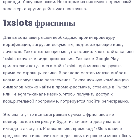
проводит бонусные акции. Некоторые из них имеют временный
характер, а другие действуют постоянно.
1xslots фриспины
Для вывода выигрышей необходимо пройти процедуру
верификации, загрузив документы, подтверждающие вашу
личность. Также желающие могут с официального сайта казино
1xslots скачать в виде приложения. Так как в Google Play
приложения нету, то его файл 1xslots apk можно загрузить
прямо со страницы казино. В разделе слотов можно выбрать
новые и популярные развлечения. Также нужную комбинацию
символов можно найти в промо-рассылке, странице в Twitter
или Telegram-канале казино. Чтобы получить доступ к
поощрительной программе, потребуется пройти регистрацию.
Это значит, что вся выигранная сумма с фриспинов не
подвергается отыгрышу и будет изначальна доступна для
вывода с аккаунта. К сожалению, промокод 1xSlots казино
предназначен исключительно для новых игроков и может быть