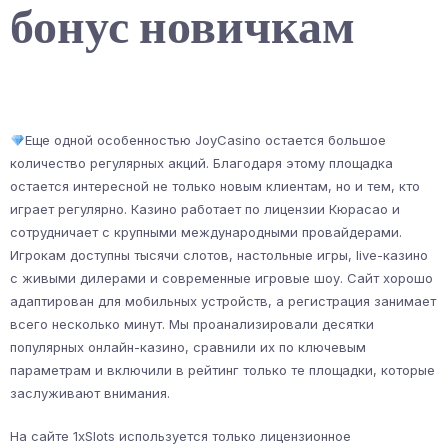
бонус новичкам
Еще одной особенностью JoyCasino остается большое
количество регулярных акций. Благодаря этому площадка
остается интересной не только новым клиентам, но и тем, кто
играет регулярно. Казино работает по лицензии Кюрасао и
сотрудничает с крупными международными провайдерами.
Игрокам доступны тысячи слотов, настольные игры, live-казино
с живыми дилерами и современные игровые шоу. Сайт хорошо
адаптирован для мобильных устройств, а регистрация занимает
всего несколько минут. Мы проанализировали десятки
популярных онлайн-казино, сравнили их по ключевым
параметрам и включили в рейтинг только те площадки, которые
заслуживают внимания.
На сайте 1xSlots используется только лицензионное