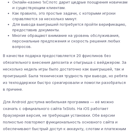
Онлайн-казино 1хСлотс дарит щедрые поощрения новичкам
и существующим клиентам.
Как правило, это простые задачи, с которыми игроки
справляются за несколько минут.
Для вывода выигрышей потребуется пройти верификацию,
предоставив документы.
Многие обращают внимание на уровень обслуживания,
персональные предложения и скорость решения любых
вопросов.
В качестве подарка предоставляется 20 фриспинов без
обязательного внесения депозита и отыгрыша с вейджером. За
несколько недель игры было достаточно как выигрышей, так и
проигрышей. Была техническая трудность при выводе, но ребята
из техподдержки быстро среагировали и помогли разобраться
в причине.
Для Android доступна мобильная программа — её можно
скачать с официального сайта 1xSlots. На iOS работает
браузерная версия, не требующая установки. Обе версии
полностью повторяют функциональность основного сайта и
обеспечивают быстрый доступ к аккаунту, слотам и платежным