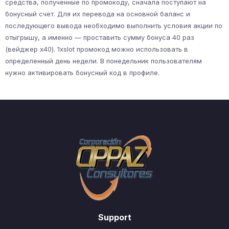
средства, полученные по промокоду, сначала поступают на
бонусный счет. Для их перевода на основной баланс и
последующего вывода необходимо выполнить условия акции по
отыгрышу, а именно — проставить сумму бонуса 40 раз
(вейджер x40). 1xslot промокод можно использовать в
определенный день недели. В понедельник пользователям
нужно активировать бонусный код в профиле.
Support