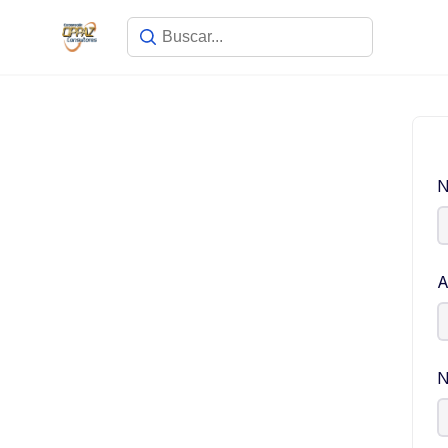
N
A
N