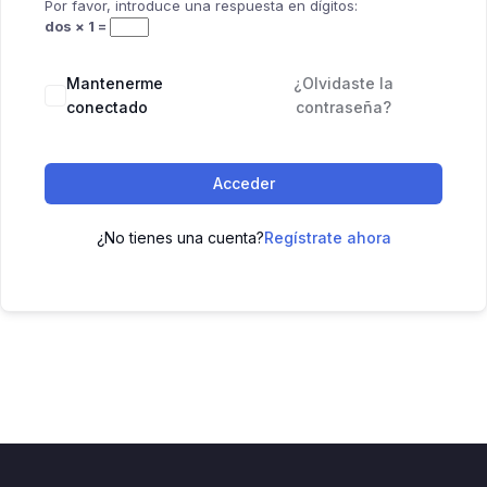
Por favor, introduce una respuesta en dígitos:
dos × 1 =
Mantenerme
¿Olvidaste la
conectado
contraseña?
Acceder
¿No tienes una cuenta?
Regístrate ahora