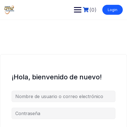
Saltar
al
(0)
Login
contenido
¡Hola, bienvenido de nuevo!