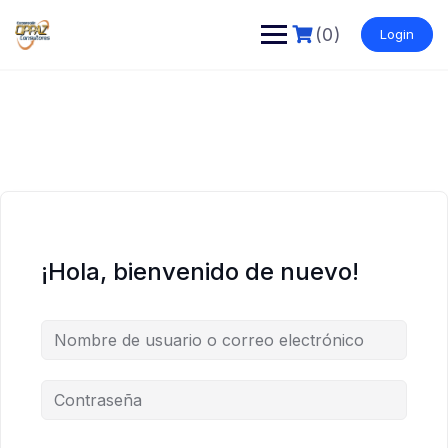
Saltar
al
(0)
Login
contenido
¡Hola, bienvenido de nuevo!