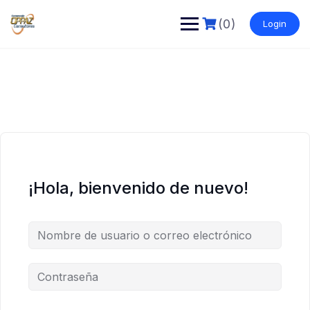
Saltar
al
(0)
Login
contenido
¡Hola, bienvenido de nuevo!