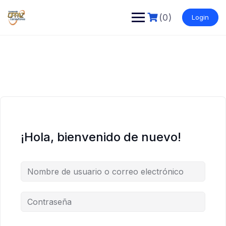
Saltar
al
(0)
Login
contenido
¡Hola, bienvenido de nuevo!