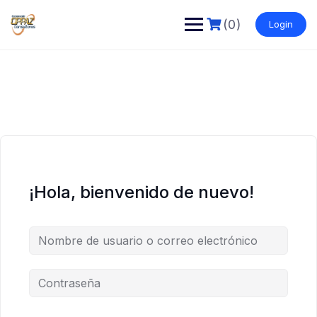
Saltar
al
(0)
Login
contenido
¡Hola, bienvenido de nuevo!