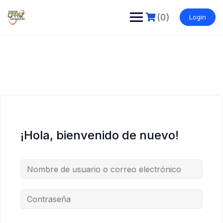
Saltar
al
(0)
Login
contenido
¡Hola, bienvenido de nuevo!