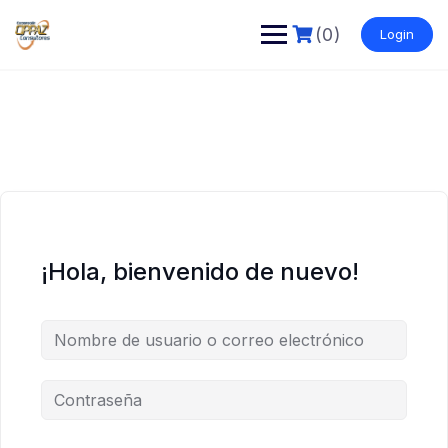
Saltar
al
(0)
Login
contenido
¡Hola, bienvenido de nuevo!