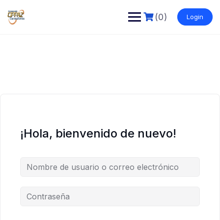
Saltar
al
(0)
Login
contenido
¡Hola, bienvenido de nuevo!