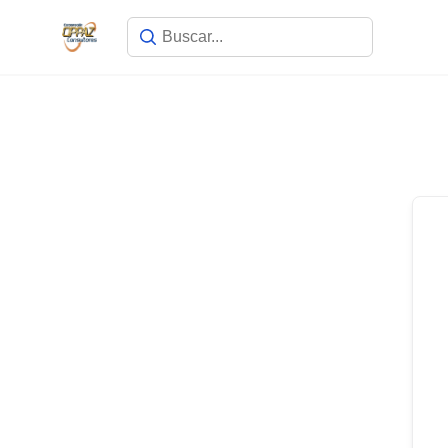
Saltar
al
contenido