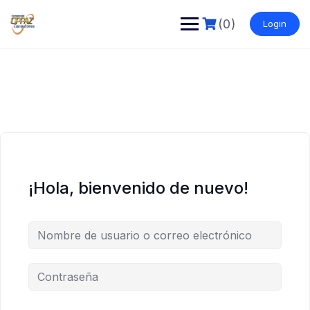
Saltar
al
(0)
Login
contenido
¡Hola, bienvenido de nuevo!