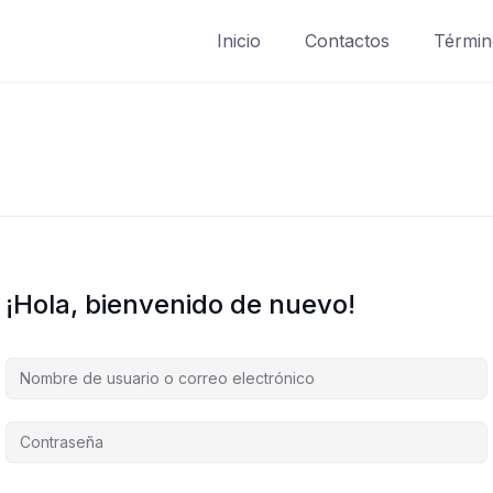
Inicio
Contactos
Términ
¡Hola, bienvenido de nuevo!