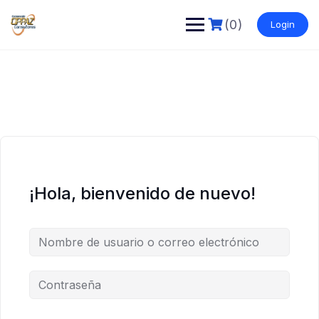
Saltar
al
(0)
Login
contenido
¡Hola, bienvenido de nuevo!