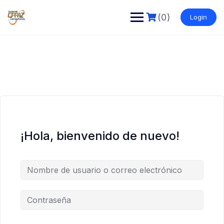
Saltar
al
(0)
Login
contenido
¡Hola, bienvenido de nuevo!