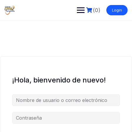
Saltar
al
(0)
Login
contenido
¡Hola, bienvenido de nuevo!