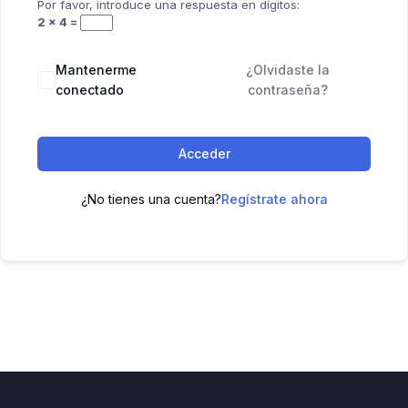
Por favor, introduce una respuesta en dígitos:
2 × 4 =
Mantenerme
¿Olvidaste la
conectado
contraseña?
Acceder
¿No tienes una cuenta?
Regístrate ahora