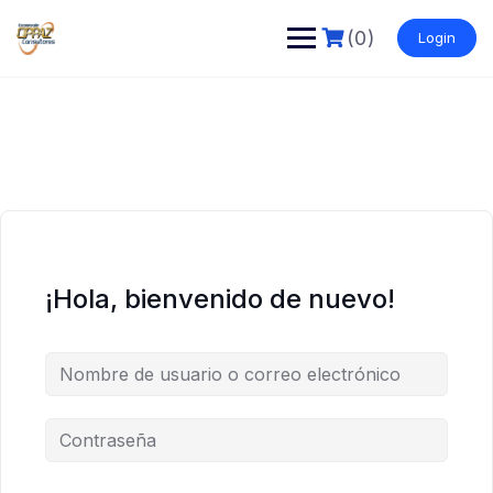
Saltar
al
(0)
Login
contenido
¡Hola, bienvenido de nuevo!