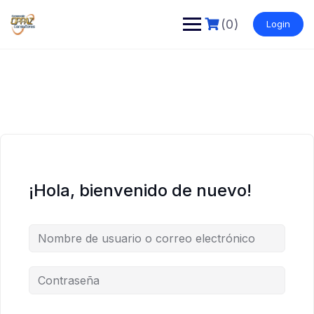
Saltar
al
(0)
Login
contenido
¡Hola, bienvenido de nuevo!