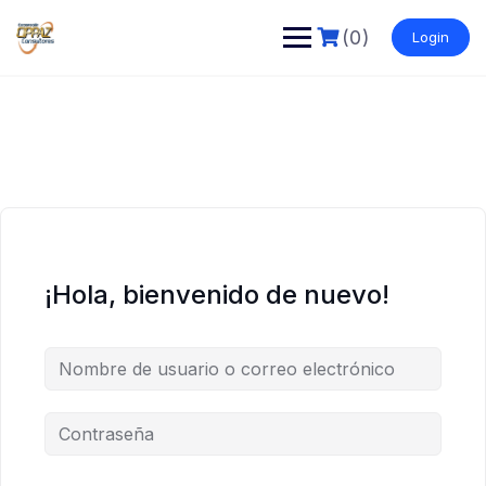
Saltar
al
(0)
Login
contenido
¡Hola, bienvenido de nuevo!