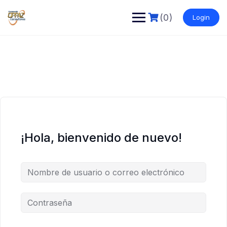
Saltar
al
(0)
Login
contenido
¡Hola, bienvenido de nuevo!