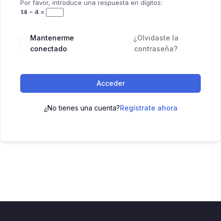
Por favor, introduce una respuesta en dígitos:
14 − 4 =
Mantenerme
¿Olvidaste la
conectado
contraseña?
Acceder
¿No tienes una cuenta?
Regístrate ahora