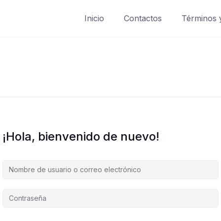
Inicio
Contactos
Términos 
¡Hola, bienvenido de nuevo!