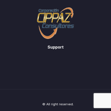
Support
© All right reserved.