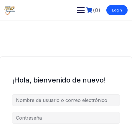
Saltar
al
(0)
Login
contenido
¡Hola, bienvenido de nuevo!