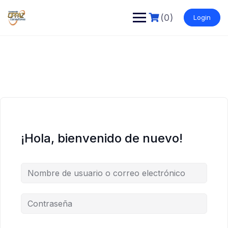
Saltar
al
(0)
Login
contenido
¡Hola, bienvenido de nuevo!