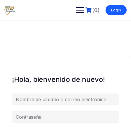
Saltar
al
(0)
Login
contenido
¡Hola, bienvenido de nuevo!