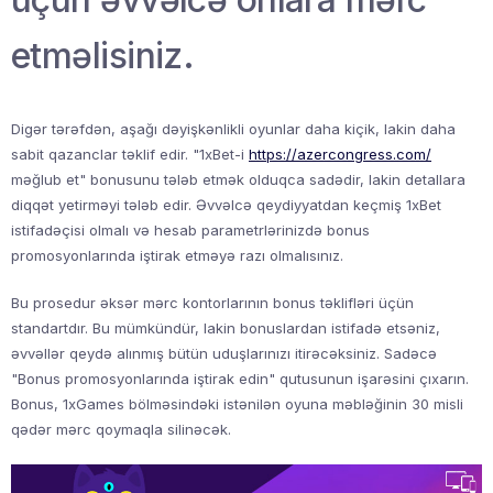
etməlisiniz.
Digər tərəfdən, aşağı dəyişkənlikli oyunlar daha kiçik, lakin daha
sabit qazanclar təklif edir. "1xBet-i
https://azercongress.com/
məğlub et" bonusunu tələb etmək olduqca sadədir, lakin detallara
diqqət yetirməyi tələb edir. Əvvəlcə qeydiyyatdan keçmiş 1xBet
istifadəçisi olmalı və hesab parametrlərinizdə bonus
promosyonlarında iştirak etməyə razı olmalısınız.
Bu prosedur əksər mərc kontorlarının bonus təklifləri üçün
standartdır. Bu mümkündür, lakin bonuslardan istifadə etsəniz,
əvvəllər qeydə alınmış bütün uduşlarınızı itirəcəksiniz. Sadəcə
"Bonus promosyonlarında iştirak edin" qutusunun işarəsini çıxarın.
Bonus, 1xGames bölməsindəki istənilən oyuna məbləğinin 30 misli
qədər mərc qoymaqla silinəcək.