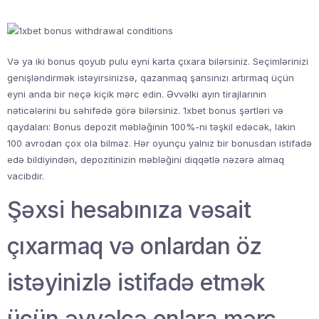
Və ya iki bonus qoyub pulu eyni karta çıxara bilərsiniz. Seçimlərinizi
genişləndirmək istəyirsinizsə, qazanmaq şansınızı artırmaq üçün
eyni anda bir neçə kiçik mərc edin. Əvvəlki ayın tirajlarının
nəticələrini bu səhifədə görə bilərsiniz. 1xbet bonus şərtləri və
qaydaları: Bonus depozit məbləğinin 100%-ni təşkil edəcək, lakin
100 avrodan çox ola bilməz. Hər oyunçu yalnız bir bonusdan istifadə
edə bildiyindən, depozitinizin məbləğini diqqətlə nəzərə almaq
vacibdir.
Şəxsi hesabınıza vəsait
çıxarmaq və onlardan öz
istəyinizlə istifadə etmək
üçün əvvəlcə onlara mərc