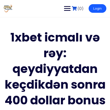
Saltar
al
(0)
Login
contenido
1xbet icmalı və
rəy:
qeydiyyatdan
keçdikdən sonra
400 dollar bonus