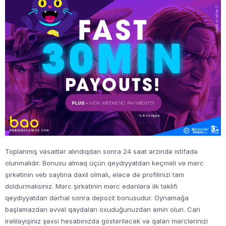
Toplanmış vəsaitlər alındıqdan sonra 24 saat ərzində istifadə
olunmalıdır. Bonusu almaq üçün qeydiyyatdan keçməli və mərc
şirkətinin veb saytına daxil olmalı, eləcə də profilinizi tam
doldurmalısınız. Mərc şirkətinin mərc edənlərə ilk təklifi
qeydiyyatdan dərhal sonra depozit bonusudur. Oynamağa
başlamazdan əvvəl qaydaları oxuduğunuzdan əmin olun. Cari
irəliləyişiniz şəxsi hesabınızda göstəriləcək və qalan mərclərinizi