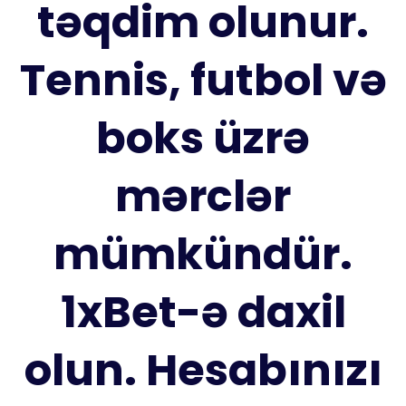
təqdim olunur.
Tennis, futbol və
boks üzrə
mərclər
mümkündür.
1xBet-ə daxil
olun. Hesabınızı