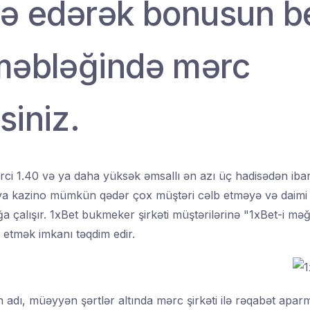
adə edərək bonusun b
 məbləğində mərc
siniz.
i 1.40 və ya daha yüksək əmsallı ən azı üç hadisədən ibarə
ya kazino mümkün qədər çox müştəri cəlb etməyə və daimi
 çalışır. 1xBet bukmeker şirkəti müştərilərinə "1xBet-i məğ
k etmək imkanı təqdim edir.
in adı, müəyyən şərtlər altında mərc şirkəti ilə rəqabət apa