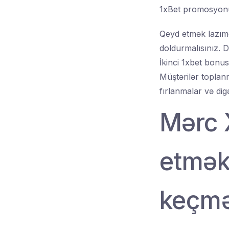
1xBet promosyonu
Qeyd etmək lazım
doldurmalısınız. 
İkinci 1xbet bonus
Müştərilər toplan
fırlanmalar və dig
Mərc 
etmək
keçmə