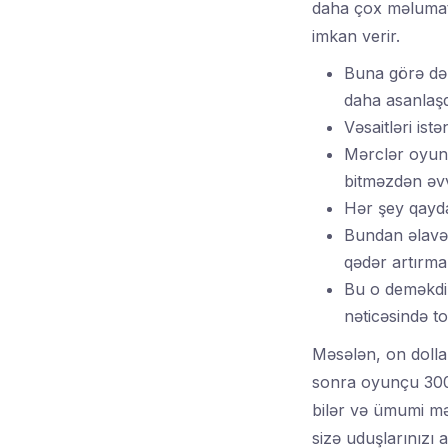
daha çox məlumat 
imkan verir.
Buna görə də,
daha asanlaşdı
Vəsaitləri ist
Mərclər oyun,
bitməzdən əvv
Hər şey qayda
Bundan əlavə
qədər artırmal
Bu o deməkdir
nəticəsində to
Məsələn, on dolla
sonra oyunçu 300 
bilər və ümumi mə
sizə uduşlarınızı