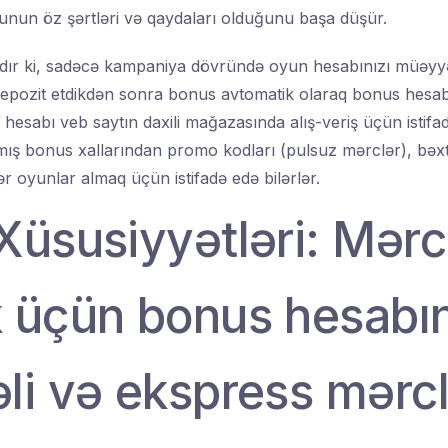
nun öz şərtləri və qaydaları olduğunu başa düşür.
dır ki, sadəcə kampaniya dövründə oyun hesabınızı müəyy
Depozit etdikdən sonra bonus avtomatik olaraq bonus hesab
 hesabı veb saytın daxili mağazasında alış-veriş üçün istifa
mış bonus xallarından promo kodları (pulsuz mərclər), bəx
ər oyunlar almaq üçün istifadə edə bilərlər.
Xüsusiyyətləri: Mərc
 üçün bonus hesabı
li və ekspress mərc