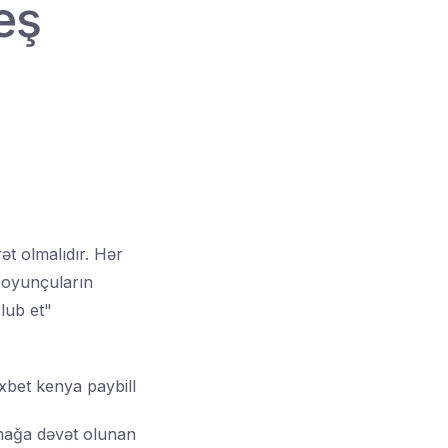
eş
t olmalıdır. Hər
 oyunçuların
lub et"
rmağa dəvət olunan