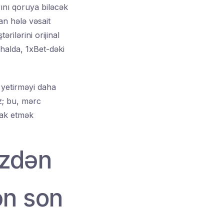
ını qoruya biləcək
an hələ vəsait
ilərini orijinal
halda, 1xBet-dəki
 yetirməyi daha
z; bu, mərc
rak etmək
əzdən
ən son