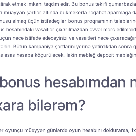
tirak etmək imkanı təqdim edir. Bu bonus təklifi qumarbazla
arı müəyyən şərtlər altında bukmekerlə rəqabət aparmağa də
nusu almaq üçün istifadəçilər bonus proqramının tələbləri
us hesabındakı vəsaitlər çıxarılmazdan əvvəl mərc edilməlid
üçün necə istifadə edəcəyinizi və vəsaitləri necə çıxaracağ
nin. Bütün kampaniya şərtlərini yerinə yetirdikdən sonra 
ns əsas hesaba köçürüləcək, lakin məbləğ depozit məbləği
 bonus hesabımdan 
xara bilərəm?
ər oyunçu müəyyən günlərdə oyun hesabını doldurarsa, 1