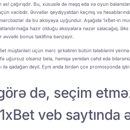
əsl çağırışdır. Bu, xüsusilə də məşq edə və oyun balanslar
üçün vacibdir. Əvvəllər qeydiyyatdan keçmiş və hesablarınd
mərcbazlar da bu aksiyaya uyğundur. Aşağıda 1xBet-in müştər
tlandırmağa hazır olduğu aksiyalara nəzər salacağıq. Əks 
r əvvəlki bonus təklifinə bənzəyir.
t müştəriləri üçün mərc şirkətinin bütün tələblərini yerinə
dəfə uğursuz olsanız belə, həmişə yenidən cəhd edə bilərsini
arı ilə qadağan deyil. Eyni anda birdən çox promosyonda işti
görə də, seçim etm
 1xBet veb saytında 