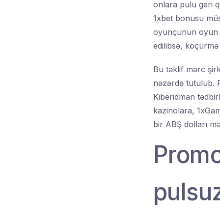
onlara pulu geri q
1xbet bonusu müştə
oyunçunun oyun h
edilibsə, köçürmə 
Bu təklif mərc şi
nəzərdə tutulub. 
Kiberidman tədbir
kazinolara, 1xGam
bir ABŞ dolları mə
Promo 
pulsuz