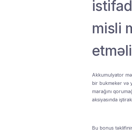
istif
misli
etməli
Akkumulyator mərc
bir bukmeker və 
marağını qorumağa
aksiyasında iştira
Bu bonus təklifin